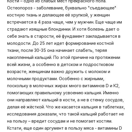
Кости – одно из слабых мест прекрасного пола.
Остеопороз - заболевание, буквально "съедающее"
костную ткань и делающее её хрупкой, у женщин
встречается в 4 раза чаще, чем у мужчин. Еще чаще им
страдают изящные блондинки. И хотя болезнь дает о
себе знать в старости, её фундамент закладывается в
молодости. До 25 лет идет формирование костной
ткани, после 30-35 она начинает слабеть, теряя
накопленный кальций. По этой причине на протяжении
всей жизни, а особенно в детском и подростковом
возрасте, женщинам важно дружить с молоком и
молочными продуктами. Особенно с жирными,
поскольку в молочных жирах много витаминов D и К2,
помогающих правильному усвоению кальция. Именно
они направляют кальций в кости, а не в стенку сосудов,
делая её жёсткой. Что же касается кальция в таблетках,
исследования доказали, что такой кальций работает не
на пользу – вредит сосудам и не помогает костям.
Кстати, еще один аргумент в пользу мяса - витамины D