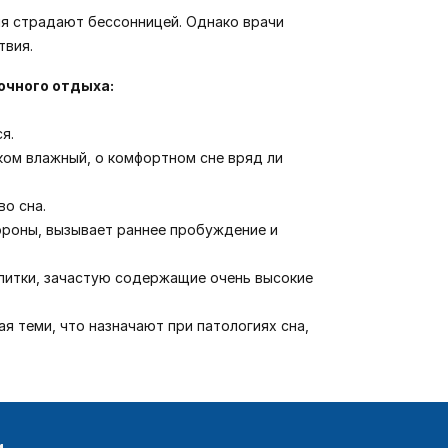
ия страдают бессонницей. Однако врачи
твия.
очного отдыха:
я.
шком влажный, о комфортном сне вряд ли
во сна.
тороны, вызывает раннее пробуждение и
апитки, зачастую содержащие очень высокие
ая теми, что назначают при патологиях сна,
и