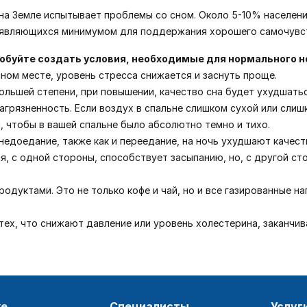
на Земле испытывает проблемы со сном. Около 5-10% населен
, являющихся минимумом для поддержания хорошего самочувс
робуйте создать условия, необходимые для нормального н
асном месте, уровень стресса снижается и заснуть проще.
большей степени, при повышении, качество сна будет ухудшатьс
загрязненность. Если воздух в спальне слишком сухой или сли
, чтобы в вашей спальне было абсолютно темно и тихо.
недоедание, также как и переедание, на ночь ухудшают качест
оля, с одной стороны, способствует засыпанию, но, с другой с
дуктами. Это не только кофе и чай, но и все газированные н
 тех, что снижают давление или уровень холестерина, заканчив
ке
специалисты
услуг