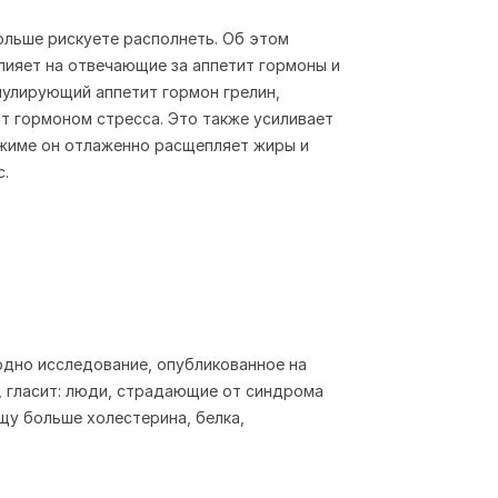
 больше рискуете располнеть. Об этом
лияет на отвечающие за аппетит гормоны и
мулирующий аппетит гормон грелин,
т гормоном стресса. Это также усиливает
ежиме он отлаженно расщепляет жиры и
с.
 одно исследование, опубликованное на
а, гласит: люди, страдающие от синдрома
щу больше холестерина, белка,