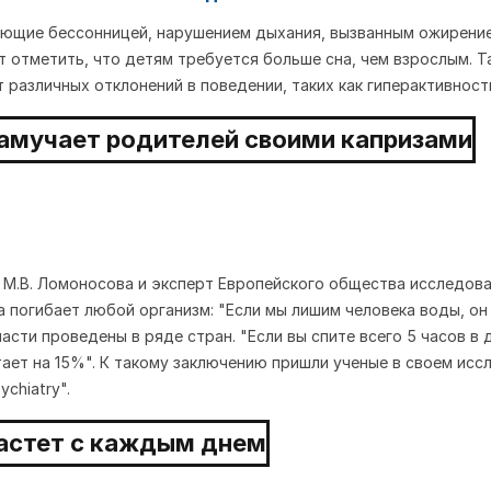
дающие бессонницей, нарушением дыхания, вызванным ожирени
т отметить, что детям требуется больше сна, чем взрослым. Т
т различных отклонений в поведении, таких как гиперактивность
 М.В. Ломоносова и эксперт Европейского общества исследова
а погибает любой организм: "Если мы лишим человека воды, он 
сти проведены в ряде стран. "Если вы спите всего 5 часов в д
ает на 15%". К такому заключению пришли ученые в своем исс
ychiatry".