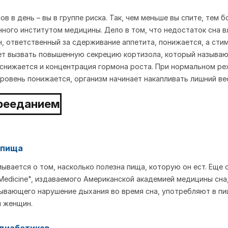
ов в день – вы в группе риска. Так, чем меньше вы спите, тем
ного институтом медицины. Дело в том, что недостаток сна в
н, ответственный за сдерживание аппетита, понижается, а сти
т вызвать повышенную секрецию кортизола, который называю
а снижается и концентрация гормона роста. При нормальном р
уровень понижается, организм начинает накапливать лишний ве
 пища
мывается о том, насколько полезна пища, которую он ест. Еще
ep Medicine", издаваемого Американской академией медицины сн
зывающего нарушение дыхания во время сна, употребляют в пи
я женщин.