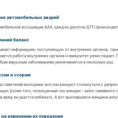
ике автомобильных аварий
омобильной ассоциации ААА, каждое десятое ДТП происходит
енний баланс
тывает информацию, поступающую от внутренних органов, так
вается работа внутренних органов и иммунитет резко падает. 
бым вирусным заболеванием увеличивается в несколько раз.
ссии и ссорам
едставителей молодежи: все они рискуют столкнуться с депрес
ин. Более того, полноценный сон женщин - залог семейного с
ов вряд ли удастся избежать. А вот выспавшаяся женщина излу
я на изменении их поведения